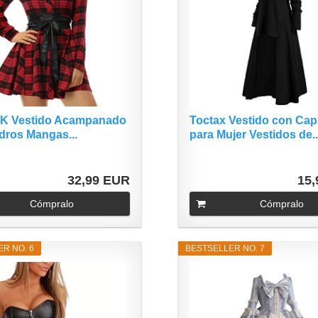
a K Vestido Acampanado
Toctax Vestido con Ca
dros Mangas...
para Mujer Vestidos de..
32,99 EUR
15
Cómpralo
Cómpralo
R NO. 6
BESTSELLER NO. 7