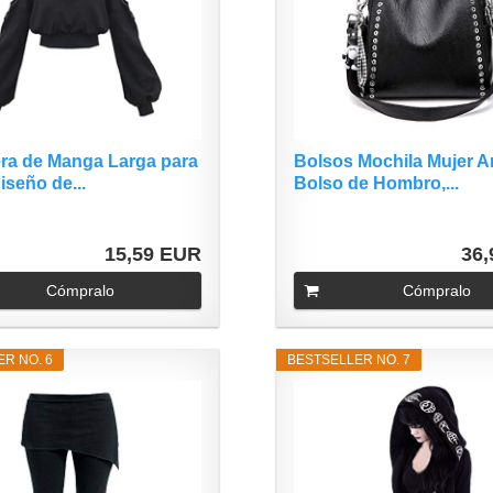
ra de Manga Larga para
Bolsos Mochila Mujer A
iseño de...
Bolso de Hombro,...
15,59 EUR
36
Cómpralo
Cómpralo
R NO. 6
BESTSELLER NO. 7