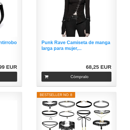
ntirrobo
Punk Rave Camiseta de manga
larga para mujer,...
,99 EUR
68,25 EUR
Cómpralo
BESTSELLER NO. 8