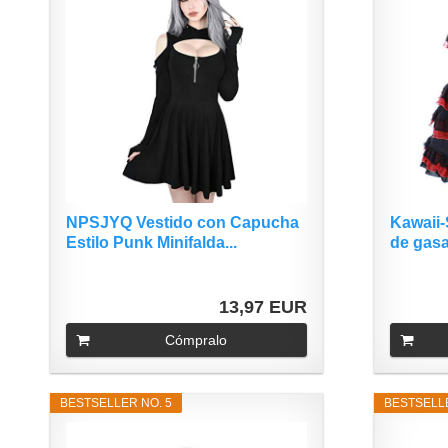
NPSJYQ Vestido con Capucha
Kawaii-
Estilo Punk Minifalda...
de gasa
13,97 EUR
Cómpralo
BESTSELLER NO. 5
BESTSELLE