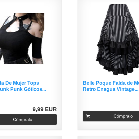
ta De Mujer Tops
Belle Poque Falda de M
unk Punk Góticos...
Retro Enagua Vintage...
9,99 EUR
Cómpralo
Cómpralo