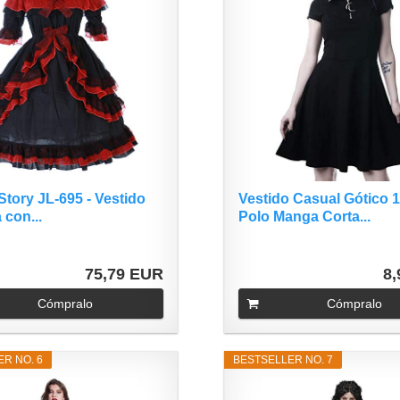
Story JL-695 - Vestido
Vestido Casual Gótico 1
 con...
Polo Manga Corta...
75,79 EUR
8
Cómpralo
Cómpralo
R NO. 6
BESTSELLER NO. 7