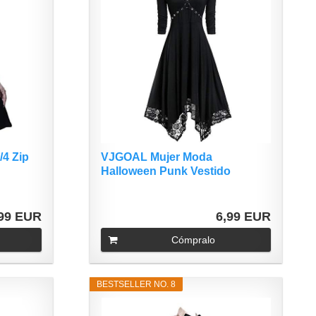
/4 Zip
VJGOAL Mujer Moda
Halloween Punk Vestido
gótico...
,99 EUR
6,99 EUR
Cómpralo
BESTSELLER NO. 8