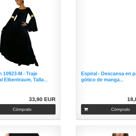
 10923-M - Traje
Espiral - Descansa en p
l Elbentraum, Talla...
gótico de manga...
33,90 EUR
18
Cómpralo
Cómpralo