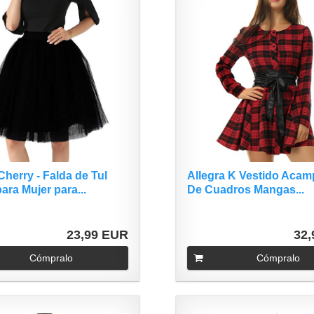
herry - Falda de Tul
Allegra K Vestido Aca
ara Mujer para...
De Cuadros Mangas...
23,99 EUR
32
Cómpralo
Cómpralo